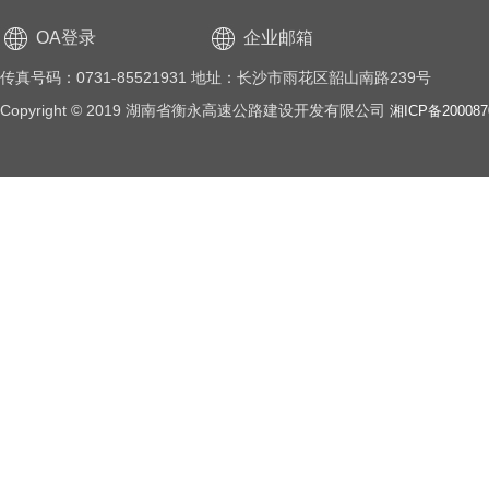
OA登录
企业邮箱
传真号码：0731-85521931 地址：长沙市雨花区韶山南路239号
Copyright © 2019 湖南省衡永高速公路建设开发有限公司
湘ICP备20008