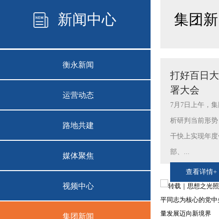
新闻中心
集团新
衡永新闻
​打好百日
署大会
运营动态
7月7日上午，
析研判当前形势
路地共建
干快上实现年度
部、...
媒体聚焦
查看详情+
视频中心
集团新闻