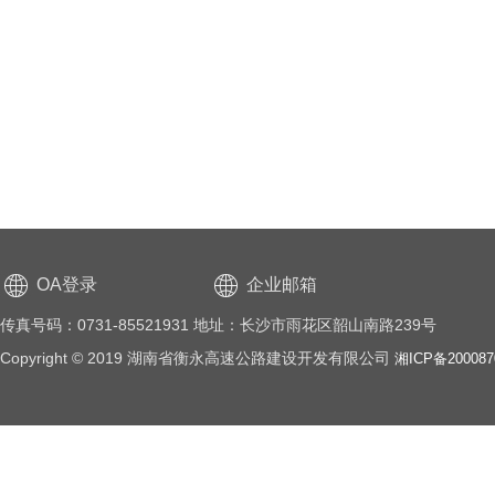
OA登录
企业邮箱
传真号码：0731-85521931 地址：长沙市雨花区韶山南路239号
Copyright © 2019 湖南省衡永高速公路建设开发有限公司
湘ICP备20008