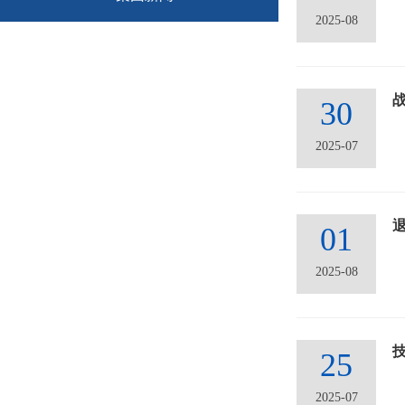
2025-08
30
2025-07
01
2025-08
25
2025-07