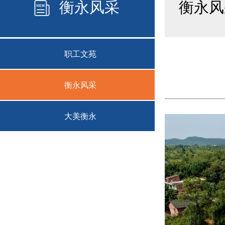
衡永风采
衡永风
职工文苑
衡永风采
大美衡永