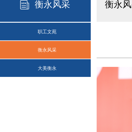
衡永风采
衡永风
职工文苑
衡永风采
大美衡永