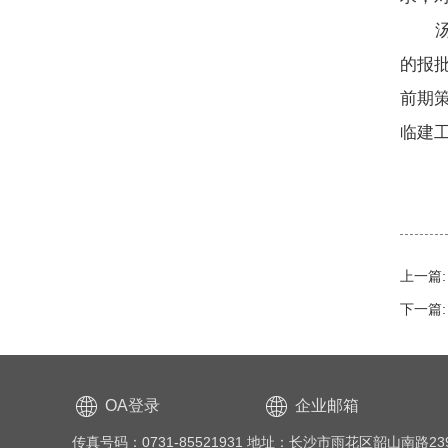
汤浩
的报
前期
临建
上一篇:
下一篇:
OA登录
企业邮箱
传真号码：0731-85521931 地址：长沙市雨花区韶山南路23